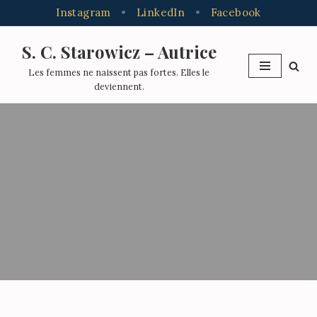
Instagram
•
LinkedIn
•
Facebook
S. C. Starowicz – Autrice
Aller
Les femmes ne naissent pas fortes. Elles le
au
deviennent.
contenu