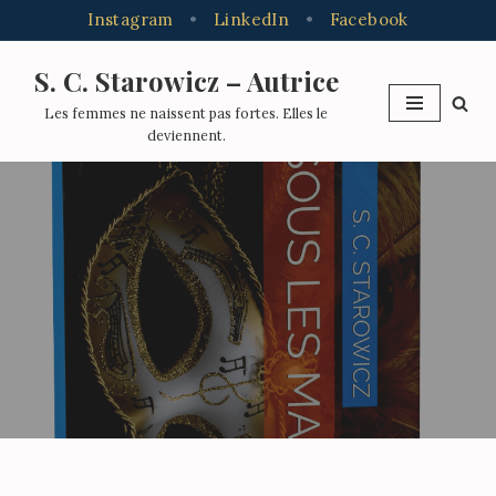
Instagram
•
LinkedIn
•
Facebook
S. C. Starowicz – Autrice
Aller
Les femmes ne naissent pas fortes. Elles le
au
deviennent.
contenu