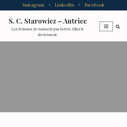
Instagram
•
LinkedIn
•
Facebook
S. C. Starowicz – Autrice
Aller
Les femmes ne naissent pas fortes. Elles le
au
deviennent.
contenu