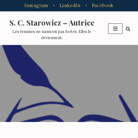
Instagram
•
LinkedIn
•
Facebook
S. C. Starowicz – Autrice
Aller
Les femmes ne naissent pas fortes. Elles le
au
deviennent.
contenu