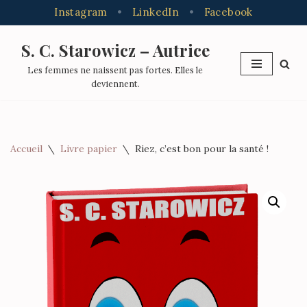
Instagram
•
LinkedIn
•
Facebook
S. C. Starowicz – Autrice
Aller
Les femmes ne naissent pas fortes. Elles le
au
deviennent.
contenu
Accueil
\
Livre papier
\
Riez, c’est bon pour la santé !