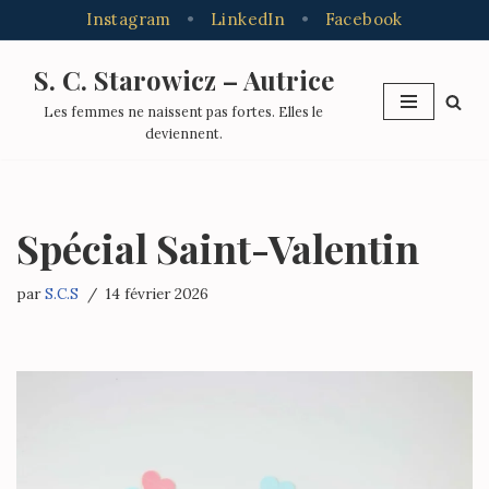
Instagram
•
LinkedIn
•
Facebook
S. C. Starowicz – Autrice
Aller
Les femmes ne naissent pas fortes. Elles le
au
deviennent.
contenu
Spécial Saint-Valentin
par
S.C.S
14 février 2026