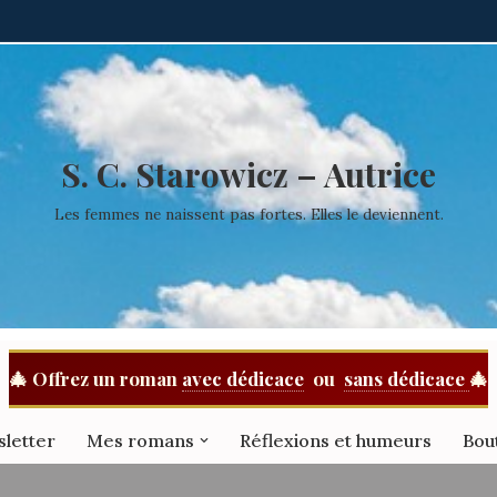
S. C. Starowicz – Autrice
Les femmes ne naissent pas fortes. Elles le deviennent.
🎄
Offrez un roman
avec dédicace
ou
sans dédicace
🎄
sletter
Mes romans
Réflexions et humeurs
Bou