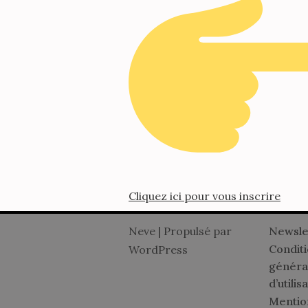
Cliquez ici pour vous inscrire
Neve
| Propulsé par
Newsle
Condit
WordPress
généra
d’utili
Mentio