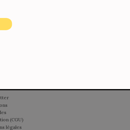
tter
ions
les
sation (CGU)
ns légales