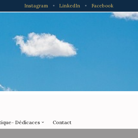
Instagram
•
LinkedIn
•
Facebook
tique- Dédicaces
Contact