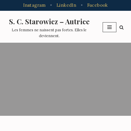
Instagram
•
LinkedIn
•
Facebook
S. C. Starowicz – Autrice
Aller
Les femmes ne naissent pas fortes. Elles le
au
deviennent.
contenu