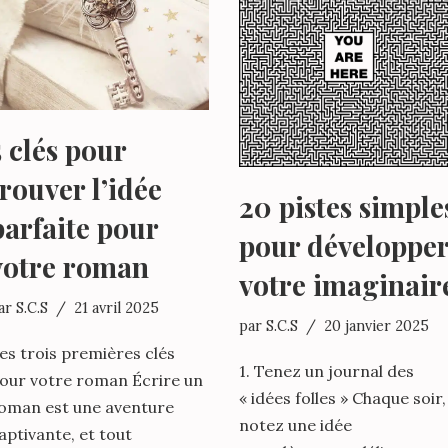
5 clés pour
trouver l’idée
20 pistes simple
parfaite pour
pour développe
votre roman
votre imaginair
ar
S.C.S
21 avril 2025
par
S.C.S
20 janvier 2025
es trois premières clés
1. Tenez un journal des
our votre roman Écrire un
« idées folles » Chaque soir,
oman est une aventure
notez une idée
aptivante, et tout