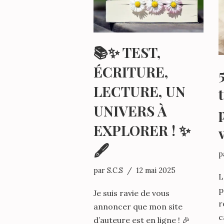
📚✨ TEST,
ÉCRITURE,
LECTURE, UN
UNIVERS À
EXPLORER ! ✨
🖋️
p
par
S.C.S
12 mai 2025
L
p
Je suis ravie de vous
r
annoncer que mon site
c
d’auteure est en ligne ! 🎉