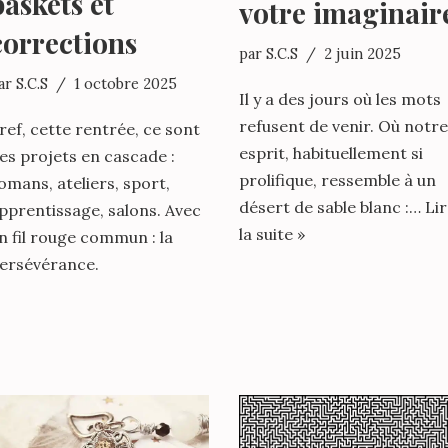
baskets et
votre imaginair
corrections
par
S.C.S
2 juin 2025
ar
S.C.S
1 octobre 2025
Il y a des jours où les mots
refusent de venir. Où notre
ref, cette rentrée, ce sont
esprit, habituellement si
es projets en cascade :
prolifique, ressemble à un
omans, ateliers, sport,
désert de sable blanc :…
Li
pprentissage, salons. Avec
la suite »
n fil rouge commun : la
ersévérance.