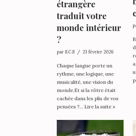
étrangère
traduit votre
monde intérieur
p
?
B
d
par
S.C.S
23 février 2026
r
a
Chaque langue porte un
u
rythme, une logique, une
p
musicalité, une vision du
monde.Et si la vôtre était
cachée dans les plis de vos
pensées ?…
Lire la suite »