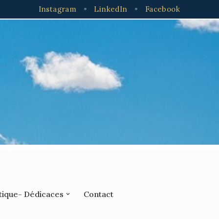
Instagram
•
LinkedIn
•
Facebook
tique- Dédicaces
Contact