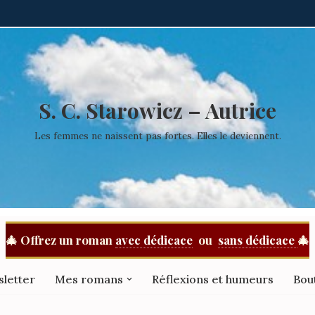
S. C. Starowicz – Autrice
Les femmes ne naissent pas fortes. Elles le deviennent.
🎄
Offrez un roman
avec dédicace
ou
sans dédicace
🎄
sletter
Mes romans
Réflexions et humeurs
Bou