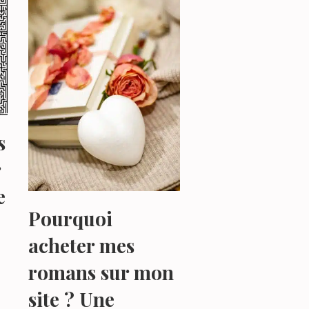
s
r
e
Pourquoi
acheter mes
romans sur mon
site ? Une